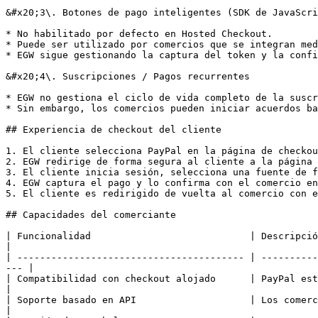
&#x20;3\. Botones de pago inteligentes (SDK de JavaScri
* No habilitado por defecto en Hosted Checkout.

* Puede ser utilizado por comercios que se integran med
* EGW sigue gestionando la captura del token y la confi
&#x20;4\. Suscripciones / Pagos recurrentes

* EGW no gestiona el ciclo de vida completo de la suscr
* Sin embargo, los comercios pueden iniciar acuerdos ba
## Experiencia de checkout del cliente

1. El cliente selecciona PayPal en la página de checkou
2. EGW redirige de forma segura al cliente a la página 
3. El cliente inicia sesión, selecciona una fuente de f
4. EGW captura el pago y lo confirma con el comercio en
5. El cliente es redirigido de vuelta al comercio con e
## Capacidades del comerciante

| Funcionalidad                            | Descripción                                                                                                              
|

| ---------------------------------------- | ----------
--- |

| Compatibilidad con checkout alojado      | PayPal está disponible automá
|

| Soporte basado en API                    | Los comercios 
|
