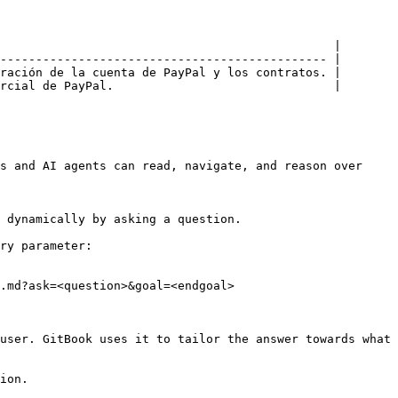
                                               |

---------------------------------------------- |

ración de la cuenta de PayPal y los contratos. |

rcial de PayPal.                               |

s and AI agents can read, navigate, and reason over 
 dynamically by asking a question.

ry parameter:

.md?ask=<question>&goal=<endgoal>

user. GitBook uses it to tailor the answer towards what 
ion.
