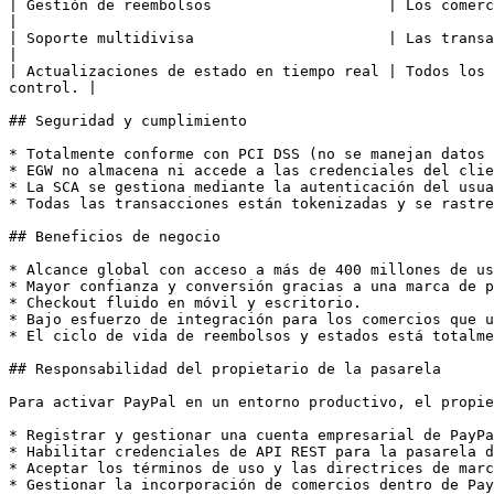
| Gestión de reembolsos                    | Los comercios puede
|

| Soporte multidivisa                      | Las transacc
|

| Actualizaciones de estado en tiempo real | Todos los 
control. |

## Seguridad y cumplimiento

* Totalmente conforme con PCI DSS (no se manejan datos 
* EGW no almacena ni accede a las credenciales del clie
* La SCA se gestiona mediante la autenticación del usua
* Todas las transacciones están tokenizadas y se rastre
## Beneficios de negocio

* Alcance global con acceso a más de 400 millones de us
* Mayor confianza y conversión gracias a una marca de p
* Checkout fluido en móvil y escritorio.

* Bajo esfuerzo de integración para los comercios que u
* El ciclo de vida de reembolsos y estados está totalme
## Responsabilidad del propietario de la pasarela

Para activar PayPal en un entorno productivo, el propie
* Registrar y gestionar una cuenta empresarial de PayPa
* Habilitar credenciales de API REST para la pasarela d
* Aceptar los términos de uso y las directrices de marc
* Gestionar la incorporación de comercios dentro de Pay