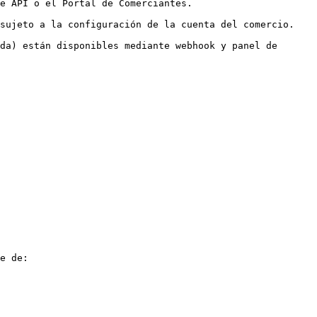
e Comerciantes.                         
to a la configuración de la cuenta del comercio.       
da) están disponibles mediante webhook y panel de 
e de:
