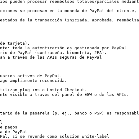
n procesar reembolsos totales/parciales mediante API o el Portal d
iones se procesan en la moneda de PayPal del cliente, suje
estados de la transacción (iniciada, aprobada, reembolsa
de tarjeta).

nte: toda la autenticación es gestionada por PayPal.

rio de PayPal (contraseña, biometría, 2FA).

an a través de las APIs seguras de PayPal.

uarios activos de PayPal.

ago ampliamente reconocida.

tilizan plug-ins o Hosted Checkout.

nte visible a través del panel de EGW o de las APIs.

tario de la pasarela (p. ej., banco o PSP) es responsabl
l

e pagos

a de PayPal

Pal, si se revende como solución white-label
