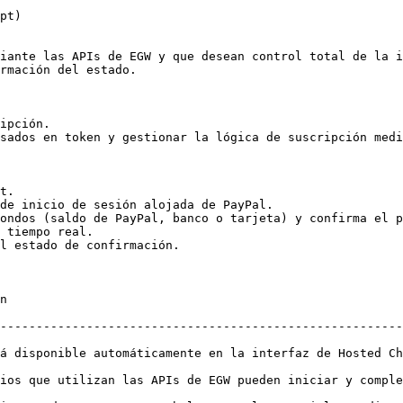
pt)

iante las APIs de EGW y que desean control total de la i
rmación del estado.

ipción.

sados en token y gestionar la lógica de suscripción medi
t.

de inicio de sesión alojada de PayPal.

ondos (saldo de PayPal, banco o tarjeta) y confirma el p
 tiempo real.

l estado de confirmación.

    
--------------------------------------------------------
ticamente en la interfaz de Hosted Checkout de EGW.                         
que utilizan las APIs de EGW pueden iniciar y completar tran