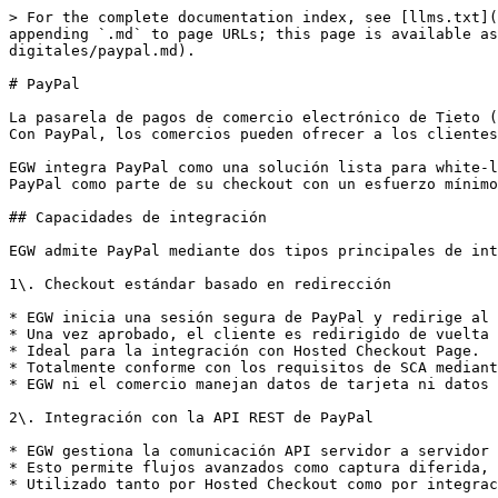
> For the complete documentation index, see [llms.txt](
appending `.md` to page URLs; this page is available as
digitales/paypal.md).

# PayPal

La pasarela de pagos de comercio electrónico de Tieto (
Con PayPal, los comercios pueden ofrecer a los clientes
EGW integra PayPal como una solución lista para white-l
PayPal como parte de su checkout con un esfuerzo mínimo
## Capacidades de integración

EGW admite PayPal mediante dos tipos principales de int
1\. Checkout estándar basado en redirección

* EGW inicia una sesión segura de PayPal y redirige al 
* Una vez aprobado, el cliente es redirigido de vuelta 
* Ideal para la integración con Hosted Checkout Page.

* Totalmente conforme con los requisitos de SCA mediant
* EGW ni el comercio manejan datos de tarjeta ni datos 
2\. Integración con la API REST de PayPal

* EGW gestiona la comunicación API servidor a servidor 
* Esto permite flujos avanzados como captura diferida, 
* Utilizado tanto por Hosted Checkout como por integrac