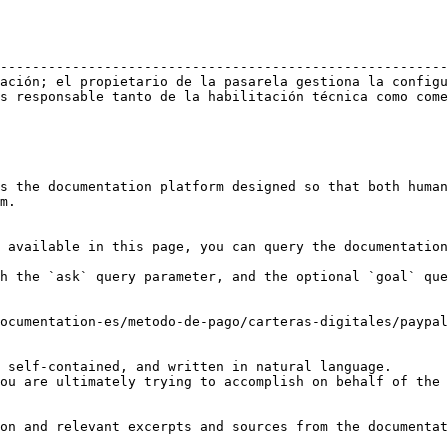
                                                        
--------------------------------------------------------
ación; el propietario de la pasarela gestiona la configu
s responsable tanto de la habilitación técnica como come
s the documentation platform designed so that both human
m.

 available in this page, you can query the documentation
h the `ask` query parameter, and the optional `goal` que
ocumentation-es/metodo-de-pago/carteras-digitales/paypal
 self-contained, and written in natural language.

ou are ultimately trying to accomplish on behalf of the 
on and relevant excerpts and sources from the documentat