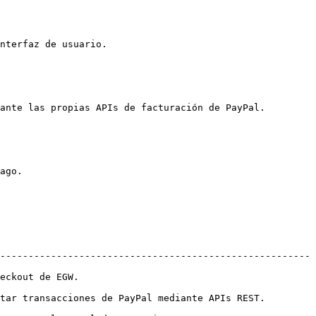
nterfaz de usuario.

ante las propias APIs de facturación de PayPal.

ago.

-------------------------------------------------------
                    
sacciones de PayPal mediante APIs REST.            